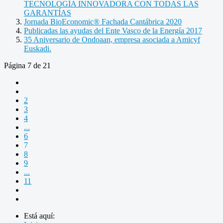
TECNOLOGÍA INNOVADORA CON TODAS LAS
GARANTÍAS
Jornada BioEconomic® Fachada Cantábrica 2020
Publicadas las ayudas del Ente Vasco de la Energía 2017
35 Aniversario de Ondoaan, empresa asociada a Amicyf
Euskadi.
Página 7 de 21
2
3
4
...
6
7
8
9
...
11
Está aquí: