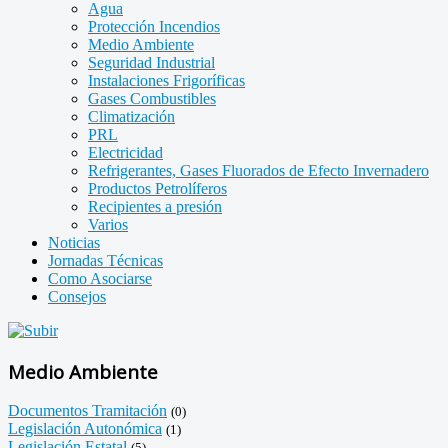
Agua
Protección Incendios
Medio Ambiente
Seguridad Industrial
Instalaciones Frigoríficas
Gases Combustibles
Climatización
PRL
Electricidad
Refrigerantes, Gases Fluorados de Efecto Invernadero
Productos Petrolíferos
Recipientes a presión
Varios
Noticias
Jornadas Técnicas
Como Asociarse
Consejos
Medio Ambiente
Documentos Tramitación
(0)
Legislación Autonómica
(1)
Legislación Estatal
(5)