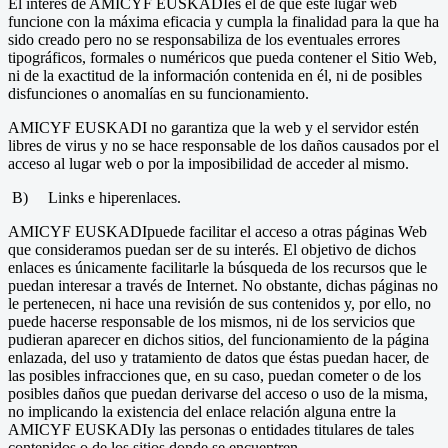
El interés de AMICYF EUSKADIes el de que este lugar web
funcione con la máxima eficacia y cumpla la finalidad para la que ha
sido creado pero no se responsabiliza de los eventuales errores
tipográficos, formales o numéricos que pueda contener el Sitio Web,
ni de la exactitud de la información contenida en él, ni de posibles
disfunciones o anomalías en su funcionamiento.
AMICYF EUSKADI no garantiza que la web y el servidor estén
libres de virus y no se hace responsable de los daños causados por el
acceso al lugar web o por la imposibilidad de acceder al mismo.
B) Links e hiperenlaces.
AMICYF EUSKADIpuede facilitar el acceso a otras páginas Web
que consideramos puedan ser de su interés. El objetivo de dichos
enlaces es únicamente facilitarle la búsqueda de los recursos que le
puedan interesar a través de Internet. No obstante, dichas páginas no
le pertenecen, ni hace una revisión de sus contenidos y, por ello, no
puede hacerse responsable de los mismos, ni de los servicios que
pudieran aparecer en dichos sitios, del funcionamiento de la página
enlazada, del uso y tratamiento de datos que éstas puedan hacer, de
las posibles infracciones que, en su caso, puedan cometer o de los
posibles daños que puedan derivarse del acceso o uso de la misma,
no implicando la existencia del enlace relación alguna entre la
AMICYF EUSKADIy las personas o entidades titulares de tales
contenidos o de los sitios donde se encuentren.