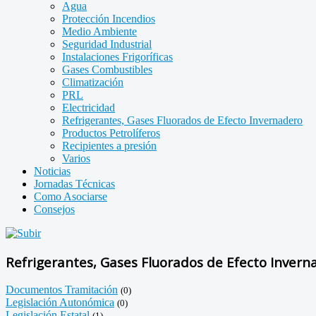
Agua
Protección Incendios
Medio Ambiente
Seguridad Industrial
Instalaciones Frigoríficas
Gases Combustibles
Climatización
PRL
Electricidad
Refrigerantes, Gases Fluorados de Efecto Invernadero
Productos Petrolíferos
Recipientes a presión
Varios
Noticias
Jornadas Técnicas
Como Asociarse
Consejos
Refrigerantes, Gases Fluorados de Efecto Invern
Documentos Tramitación
(0)
Legislación Autonómica
(0)
Legislación Estatal
(1)