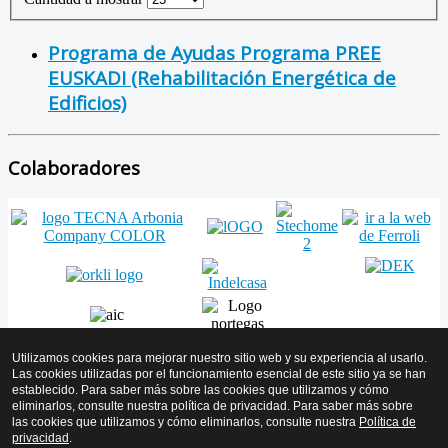
Programa de Ayudas Programa PREE
EUSKADI (Rehabilitación Energética de
Edificios)
Colaboradores
Utilizamos cookies para mejorar nuestro sitio web y su experiencia al usarlo.
Las cookies utilizadas por el funcionamiento esencial de este sitio ya se han
establecido. Para saber más sobre las cookies que utilizamos y cómo
Volver arriba
eliminarlos, consulte nuestra política de privacidad. Para saber más sobre
las cookies que utilizamos y cómo eliminarlos, consulte nuestra
Política de
© 2026 AMICYF - Asociación Mantenedores de Instalaciones de
privacidad
.