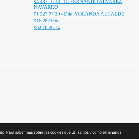
94 437 16 33 - D. FERNANDO ALVAREZ
NAVARRO
91 327 97 20 - Dña. YOLANDA ALCALDE
916 282 056
902 10 26 74
cido. Para saber más sobre las cookies que utilizamos y cómo eliminarlos,