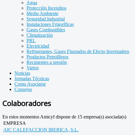
Agua
Protección Incendios
Medio Ambiente
Seguridad Industrial
Instalaciones Frigoríficas
Gases Combustibles
Climatización
PRL
Electricidad
Refrigerantes, Gases Fluorados de Efecto Invernadero
Productos Petrolíferos
Recipientes a presión
Varios
Noticias
Jornadas Técnicas
Como Asociarse
Consejos
Colaboradores
En estos momentos Amicyf dispone de 15 empresa(s) asociada(s)
EMPRESA
AIC CALEFACCION IBERICA, S.L.