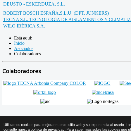
DEUSTO - ESKERDUZA, S.L.
ROBERT BOSCH ESPAÑA,S.L.U. (DPT. JUNKERS)
TECNA S.L. TECNOLOGÍA DE AISLAMIENTOS Y CLIMATI
WILO IBÉRICA S.A.
Está aquí:
Inicio
Asociados
Colaboradores
Colaboradores
Volver arriba
Utilizamos cookies para mejorar nuestro sitio web y su experiencia al usarlo. La
consulte nuestra política de privacidad. Para saber más sobre las cookies que u