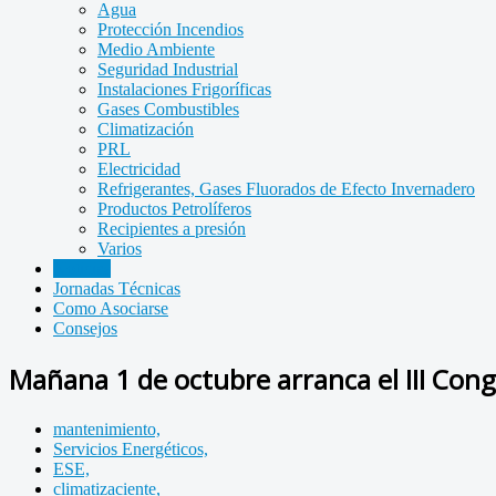
Agua
Protección Incendios
Medio Ambiente
Seguridad Industrial
Instalaciones Frigoríficas
Gases Combustibles
Climatización
PRL
Electricidad
Refrigerantes, Gases Fluorados de Efecto Invernadero
Productos Petrolíferos
Recipientes a presión
Varios
Noticias
Jornadas Técnicas
Como Asociarse
Consejos
Mañana 1 de octubre arranca el III Cong
mantenimiento,
Servicios Energéticos,
ESE,
climatizaciente,