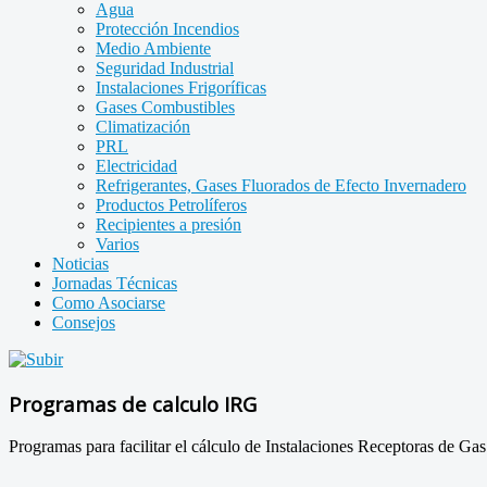
Agua
Protección Incendios
Medio Ambiente
Seguridad Industrial
Instalaciones Frigoríficas
Gases Combustibles
Climatización
PRL
Electricidad
Refrigerantes, Gases Fluorados de Efecto Invernadero
Productos Petrolíferos
Recipientes a presión
Varios
Noticias
Jornadas Técnicas
Como Asociarse
Consejos
Programas de calculo IRG
Programas para facilitar el cálculo de Instalaciones Receptoras de Gas