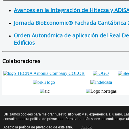
Avances en la integración de Hitecsa y ADIS
Jornada BioEconomic® Fachada Cantábrica 
Orden Autonómica de aplicación del Real Dec
Edificios
Colaboradores
Volver arriba
Utilizamos cookies para mejorar nuestro sitio web y su experiencia al usarlo. La
consulte nuestra política de privacidad. Para saber más sobre las cookies que u
© 2026 AMICYF - Asociación Mantenedores de Instalaciones de Calo
Acepto la política de privacidad de este sitio.
Acepto