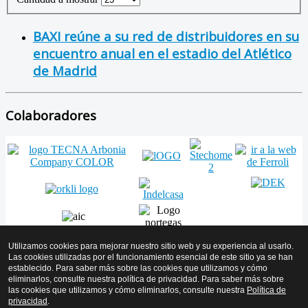
BAXI reúne a su red de distribuidores en su
encuentro anual en el estadio del Atlético
de Madrid
Colaboradores
Utilizamos cookies para mejorar nuestro sitio web y su experiencia al usarlo.
Las cookies utilizadas por el funcionamiento esencial de este sitio ya se han
establecido. Para saber más sobre las cookies que utilizamos y cómo
Volver arriba
eliminarlos, consulte nuestra política de privacidad. Para saber más sobre
las cookies que utilizamos y cómo eliminarlos, consulte nuestra
Política de
© 2026 AMICYF - Asociación Mantenedores de Instalaciones de
privacidad
.