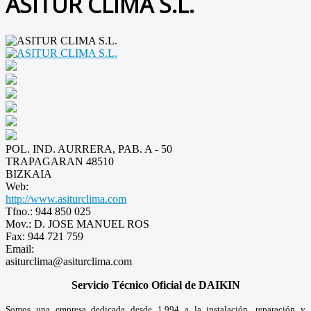
ASITUR CLIMA S.L.
POL. IND. AURRERA, PAB. A - 50
TRAPAGARAN 48510
BIZKAIA
Web:
http://www.asiturclima.com
Tfno.: 944 850 025
Mov.: D. JOSE MANUEL ROS
Fax: 944 721 759
Email:
asiturclima@asiturclima.com
Servicio Técnico Oficial de DAIKIN
Somos una empresa dedicada desde 1.994 a la instalación, reparación y