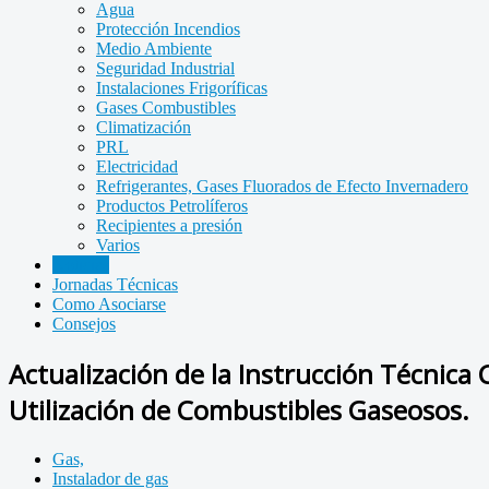
Agua
Protección Incendios
Medio Ambiente
Seguridad Industrial
Instalaciones Frigoríficas
Gases Combustibles
Climatización
PRL
Electricidad
Refrigerantes, Gases Fluorados de Efecto Invernadero
Productos Petrolíferos
Recipientes a presión
Varios
Noticias
Jornadas Técnicas
Como Asociarse
Consejos
Actualización de la Instrucción Técnic
Utilización de Combustibles Gaseosos.
Gas,
Instalador de gas