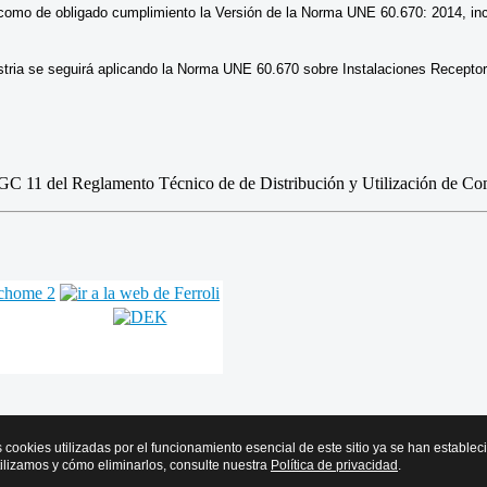
como de obligado cumplimiento la Versión de la Norma UNE 60.670: 2014, inc
Industria se seguirá aplicando la Norma UNE 60.670 sobre Instalaciones Rece
GC 11 del Reglamento Técnico de de Distribución y Utilización de Co
s cookies utilizadas por el funcionamiento esencial de este sitio ya se han estable
tilizamos y cómo eliminarlos, consulte nuestra
Política de privacidad
.
r y Frío de Euskadi