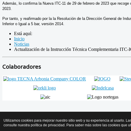
Además, lo confirma la Nueva ITC-11 de 29 de febrero de 2023 que recoge 
2023.
Por tanto, y reafirmado por la la Resolución de la Dirección General de 
Inferior o Igual a 5 bar, versión 2014.
Está aquí:
Inicio
Noticias
Actualización de la Instrucción Técnica Complementaria ITC-I
Colaboradores
Volver arriba
Utilizamos cookies para mejorar nuestro sitio web y su experiencia al usarlo. La
consulte nuestra política de privacidad. Para saber más sobre las cookies que u
© 2026 AMICYF - Asociación Mantenedores de Instalaciones de Calo