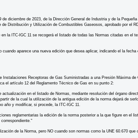
de diciembre de 2023, de la Dirección General de Industria y de la Pequeña 
de Distribución y Utilización de Combustibles Gaseosos, aprobado por el RD 
n la ITC-IGC 11 se recogerá el listado de todas las Normas citadas en el text
lo cuando aparece una nueva edición que desea aplicar, indicando el la fecha 
Instalaciones Receptoras de Gas Suministradas a una Presión Máxima de Oper
ica el artículo 12 del Reglamento Técnico de Gas en su punto 2:
actualización en el listado de Normas, mediante resolución del órgano direct
rtir de la cual la utilización de la antigua edición de la norma dejará de serl
 año y modificar, si procede, la ITC-IGC 11.
iciones reglamentarias la edición de la norma posterior a la que figure en el 
l correspondiente."
ualización de la Norma, pero NO cuando son normas como la UNE 60.670 que c