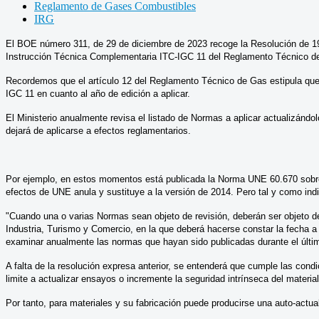
Reglamento de Gases Combustibles
IRG
El BOE número 311, de 29 de diciembre de 2023 recoge la Resolución de 19 
Instrucción Técnica Complementaria ITC-IGC 11 del Reglamento Técnico de 
Recordemos que el artículo 12 del Reglamento Técnico de Gas estipula que e
IGC 11 en cuanto al año de edición a aplicar.
El Ministerio anualmente revisa el listado de Normas a aplicar actualizándo
dejará de aplicarse a efectos reglamentarios.
Por ejemplo, en estos momentos está publicada la Norma UNE 60.670 sobre 
efectos de UNE anula y sustituye a la versión de 2014. Pero tal y como ind
"Cuando una o varias Normas sean objeto de revisión, deberán ser objeto de 
Industria, Turismo y Comercio, en la que deberá hacerse constar la fecha a pa
examinar anualmente las normas que hayan sido publicadas durante el último
A falta de la resolución expresa anterior, se entenderá que cumple las cond
limite a actualizar ensayos o incremente la seguridad intrínseca del materia
Por tanto, para materiales y su fabricación puede producirse una auto-act