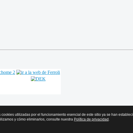
s cookies utilizadas por el funcionamiento esencial de este sitio ya se han estable
tilizamos y cómo eliminarlos, consulte nuestra
Política de privacidad
.
r y Frío de Euskadi